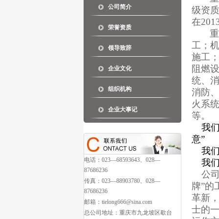
公司简介
级资
在
201
荣誉资质
工；
领导致辞
施工
阻燃
企业文化
统、
组织机构
消防
火系
企业大事记
等。
我
意
”
我们
电话：023—68593643、028—
我们
87686236
公
传真：023—88903780、028—
牌”
87686236
革新，
邮箱：tielong666@sina.com
士的
总公司地址：重庆市九龙坡区歇台