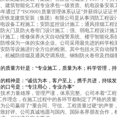
质、建筑智能化工程专业承包一级资质、机电设备安装
3年
通过了“
ISO9001质量管理体系认证”并获得认证证
重庆铁龙建筑安装（集团）有限公司
是
从事消防工程设
机电设备工程施工；
安防监控设计施工
；通风排烟工程
；防火门及防火卷帘门设计施工；强、弱电工程设计施
设计施工；维修保养
火灾自动报警系统
、楼宇智能化系
消防维保为一体的实体企业
。公司
采用最先进的科学检
、安防等
设施进行全方位的检测。其中包括火灾自动报
统、机械防排烟及通风空调系统、钢制防火卷帘及挡烟
们
的质量方针
是
：
“
专业施工，质量为本；科学管理，持
的精神
是
：“诚信为本，客户至上，
携手共进
，
持续
发
的口号
是
：“
专注用心，专业办事
”
司技术力量雄厚，管理严谨
，体系完整
。公司本着“工
的工作理念，在施工过程中的各环节都制定了严格的质
为公司赢得了“重合同、守信、工程质量过硬”的声誉
一致好评。公司真诚地愿与国内、国际各界朋友合作，