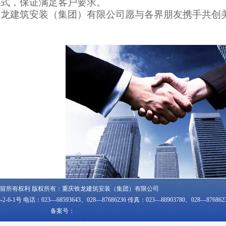
方式，保证满足客户要求。
铁龙建筑安装（集团）有限公司愿与各界朋友携手共创
012 保留所有权利 版权所有：重庆铁龙建筑安装（集团）有限公司
电话：023—68593643、028—87686236 传真：023—88903780、028—876862
备案号：